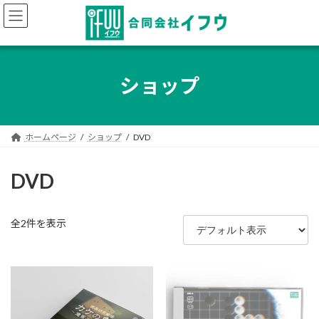
コ
ナ
ン
ビ
テ
ゲ
ン
ー
ツ
シ
へ
ョ
ショップ
ス
ン
キ
に
ッ
移
プ
動
ホームページ
ショップ
DVD
DVD
全2件を表示