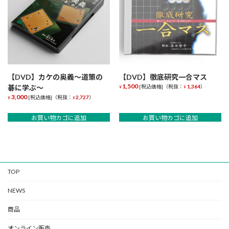
【DVD】カケの奥義～道策の
【DVD】徹底研究一合マス
1,500
碁に学ぶ～
[税込価格]（税抜：
1,364
）
¥
¥
3,000
[税込価格]（税抜：
2,727
）
¥
¥
お買い物カゴに追加
お買い物カゴに追加
TOP
NEWS
商品
オンライン販売