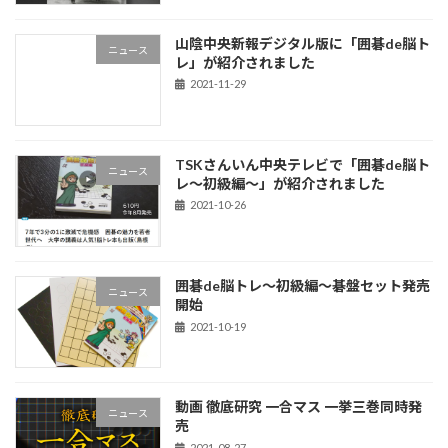
山陰中央新報デジタル版に「囲碁de脳ト
ニュース
レ」が紹介されました
2021-11-29
TSKさんいん中央テレビで「囲碁de脳ト
ニュース
レ～初級編～」が紹介されました
2021-10-26
囲碁de脳トレ～初級編～碁盤セット発売
ニュース
開始
2021-10-19
動画 徹底研究 一合マス 一挙三巻同時発
ニュース
売
2021-08-27